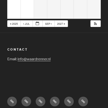
2025
JUL
SEP
2027
CONTACT
Email:
info@waardrenner.nl
Home
Lid
Vereniging
Categorieën
Sponsors
Agenda
worden