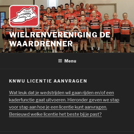
Naar
de
inhoud
springen
WIELRENVERENIGING DE
WAARDRENNER
Menu
KNWU LICENTIE AANVRAGEN
Wat leuk dat je wedstrijden wil gaan rijden en/of een
kaderfunctie gaat uitvoeren. Hieronder geven we stap
voor stap aan hoe je een licentie kunt aanvragen.
Benieuwd welke licentie het beste bij je past?