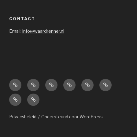
CONTACT
Email:
info@waardrenner.nl
Home
Lid
Vereniging
Categorieën
Sponsors
Agenda
worden
Formulieren
Aanmelden
nieuw
lid
Privacybeleid
Ondersteund door WordPress