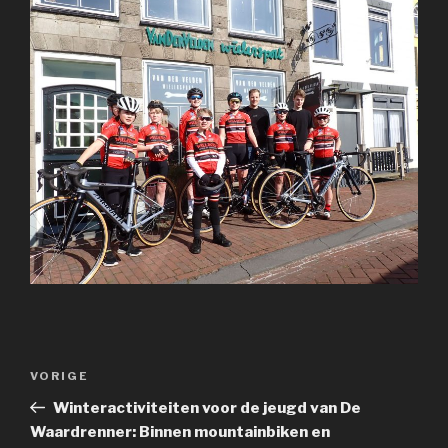
Bericht
Vorig
VORIGE
navigatie
bericht
Winteractiviteiten voor de jeugd van De
Waardrenner: Binnen mountainbiken en