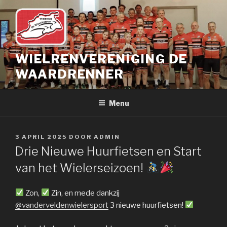
Naar
de
inhoud
springen
WIELRENVERENIGING DE
WAARDRENNER
Menu
GEPLAATST
3 APRIL 2025
DOOR
ADMIN
OP
Drie Nieuwe Huurfietsen en Start
van het Wielerseizoen!
Zon,
Zin, en mede dankzij
@vanderveldenwielersport
3 nieuwe huurfietsen!