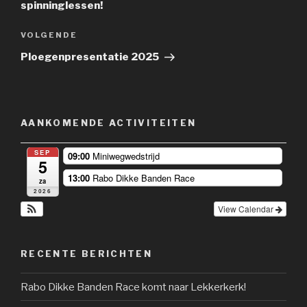
spinninglessen!
Volgend
VOLGENDE
Bericht
Ploegenpresentatie 2025
AANKOMENDE ACTIVITEITEN
SEP
09:00
Miniwegwedstrijd
5
13:00
Rabo Dikke Banden Race
za
2026
View Calendar
RECENTE BERICHTEN
Rabo Dikke Banden Race komt naar Lekkerkerk!