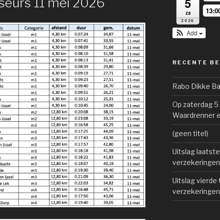
5
seurs 11 mei 2026
13:0
za
2026
Add
RECENTE B
Rabo Dikke Ba
Op zaterdag 5
Waardrenner e
(geen titel)
Uitslag laatste
verzekeringen 
Uitslag vierde 
verzekeringen 