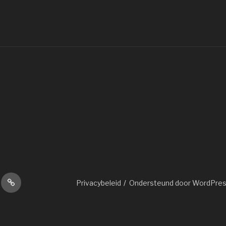
orieën
Sponsors
Privacybeleid
Ondersteund door WordPre