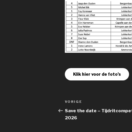
Klik hier voor de foto’s
Bericht
Vorig
VORIGE
navigatie
bericht
Save the date – Tijdritcompet
2026