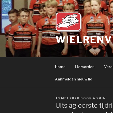
Naar
de
inhoud
springen
WIELRENV
Home
Lid worden
Vere
Aanmelden nieuw lid
GEPLAATST
13 MEI 2026
DOOR
ADMIN
OP
Uitslag eerste tijd